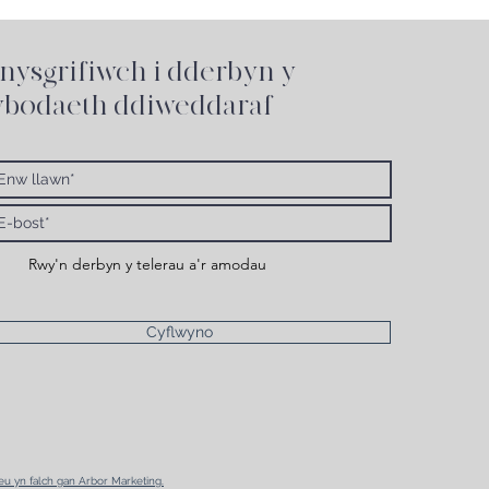
nysgrifiwch i
dderbyn y
bodaeth ddiweddaraf
Rwy'n derbyn y telerau a'r amodau
Cyflwyno
reu yn falch gan Arbor Marketing.