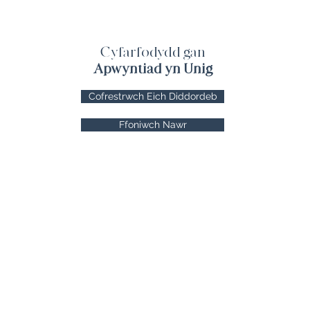
Cyfarfodydd gan
Apwyntiad yn Unig
Cofrestrwch Eich Diddordeb
Ffoniwch Nawr