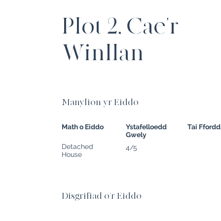
Plot 2, Cae'r
Winllan
Manylion yr Eiddo
Math o Eiddo
Ystafelloedd
Tai Fford
Gwely
Detached
4/5
House
Disgrifiad o'r Eiddo