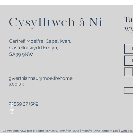
Ta
Cysylltwch â Ni
wy
Cartrefi Moelfre, Capel Iwan,
Castellnewydd Emlyn,
SA39 9NW
gwerthiannau@moelfrehome
s.co.uk
01559 371589
Cedwir pob hawl gan Moelfre Homes © Hawlfraint 2021 |
Moelfre Development Ltd. |
Wedi'i g